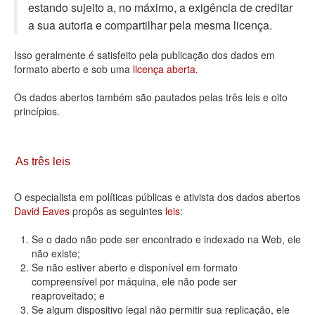
estando sujeito a, no máximo, a exigência de creditar
Deputados Estaduais
a sua autoria e compartilhar pela mesma licença.
Administração
Isso geralmente é satisfeito pela publicação dos dados em
formato aberto e sob uma
licença aberta
.
Legislação
Os dados abertos também são pautados pelas três leis e oito
Agenda
princípios.
Perguntas frequentes
Contato
As três leis
O especialista em políticas públicas e ativista dos dados abertos
David Eaves
propôs as seguintes
leis
:
Se o dado não pode ser encontrado e indexado na Web, ele
não existe;
Se não estiver aberto e disponível em formato
compreensível por máquina, ele não pode ser
reaproveitado; e
Se algum dispositivo legal não permitir sua replicação, ele