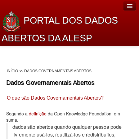
PORTAL DOS DADOS
ABERTOS DA ALESP
Home
Sobre o projeto
INÍCIO
DADOS GOVERNAMENTAIS ABERTOS
Dados Abertos Alesp
Dados Governamentais Abertos
Lei de Acesso à Informação
O que são Dados Governamentais Abertos?
Dados Governamentais Abertos
Planejamento
Segundo a
definição
da Open Knowledge Foundation, em
suma,
Catálogo de dados
dados são abertos quando qualquer pessoa pode
livremente usá-los, reutilizá-los e redistribuí­los,
Processo Legislativo