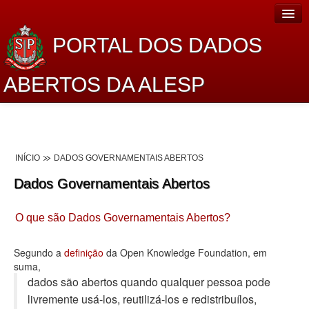
PORTAL DOS DADOS
ABERTOS DA ALESP
Home
Sobre o projeto
INÍCIO
DADOS GOVERNAMENTAIS ABERTOS
Dados Abertos Alesp
Dados Governamentais Abertos
Lei de Acesso à Informação
O que são Dados Governamentais Abertos?
Dados Governamentais Abertos
Planejamento
Segundo a
definição
da Open Knowledge Foundation, em
suma,
Catálogo de dados
dados são abertos quando qualquer pessoa pode
livremente usá-los, reutilizá-los e redistribuí­los,
Processo Legislativo