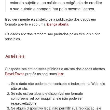
estando sujeito a, no máximo, a exigência de creditar
Deputados Estaduais
a sua autoria e compartilhar pela mesma licença.
Administração
Isso geralmente é satisfeito pela publicação dos dados em
formato aberto e sob uma
licença aberta
.
Legislação
Os dados abertos também são pautados pelas três leis e oito
Agenda
princípios.
Perguntas frequentes
Contato
As três leis
O especialista em políticas públicas e ativista dos dados abertos
David Eaves
propôs as seguintes
leis
:
Se o dado não pode ser encontrado e indexado na Web, ele
não existe;
Se não estiver aberto e disponível em formato
compreensível por máquina, ele não pode ser
reaproveitado; e
Se algum dispositivo legal não permitir sua replicação, ele