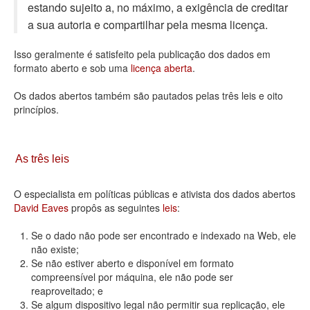
estando sujeito a, no máximo, a exigência de creditar
Deputados Estaduais
a sua autoria e compartilhar pela mesma licença.
Administração
Isso geralmente é satisfeito pela publicação dos dados em
formato aberto e sob uma
licença aberta
.
Legislação
Os dados abertos também são pautados pelas três leis e oito
Agenda
princípios.
Perguntas frequentes
Contato
As três leis
O especialista em políticas públicas e ativista dos dados abertos
David Eaves
propôs as seguintes
leis
:
Se o dado não pode ser encontrado e indexado na Web, ele
não existe;
Se não estiver aberto e disponível em formato
compreensível por máquina, ele não pode ser
reaproveitado; e
Se algum dispositivo legal não permitir sua replicação, ele