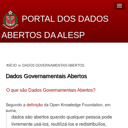
PORTAL DOS DADOS
ABERTOS DA ALESP
Home
Sobre o projeto
INÍCIO
DADOS GOVERNAMENTAIS ABERTOS
Dados Abertos Alesp
Dados Governamentais Abertos
Lei de Acesso à Informação
O que são Dados Governamentais Abertos?
Dados Governamentais Abertos
Planejamento
Segundo a
definição
da Open Knowledge Foundation, em
suma,
Catálogo de dados
dados são abertos quando qualquer pessoa pode
livremente usá-los, reutilizá-los e redistribuí­los,
Processo Legislativo