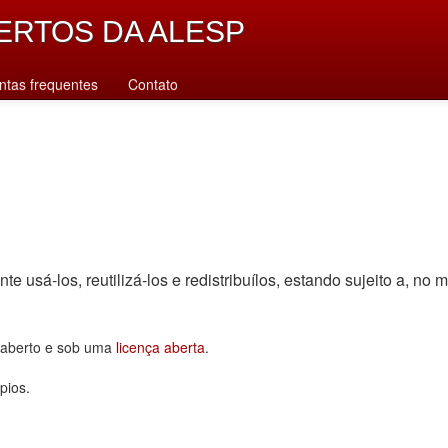
ERTOS DA ALESP
ntas frequentes
Contato
sá-los, reutilizá-los e redistribuí­los, estando sujeito a, no m
o aberto e sob uma
licença aberta
.
pios.