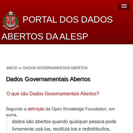
PORTAL DOS DADOS
ABERTOS DA ALESP
Home
Sobre o projeto
INÍCIO
DADOS GOVERNAMENTAIS ABERTOS
Dados Abertos Alesp
Dados Governamentais Abertos
Lei de Acesso à Informação
O que são Dados Governamentais Abertos?
Dados Governamentais Abertos
Planejamento
Segundo a
definição
da Open Knowledge Foundation, em
suma,
Catálogo de dados
dados são abertos quando qualquer pessoa pode
livremente usá-los, reutilizá-los e redistribuí­los,
Processo Legislativo