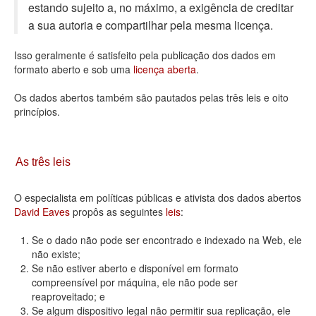
estando sujeito a, no máximo, a exigência de creditar
Deputados Estaduais
a sua autoria e compartilhar pela mesma licença.
Administração
Isso geralmente é satisfeito pela publicação dos dados em
formato aberto e sob uma
licença aberta
.
Legislação
Os dados abertos também são pautados pelas três leis e oito
Agenda
princípios.
Perguntas frequentes
Contato
As três leis
O especialista em políticas públicas e ativista dos dados abertos
David Eaves
propôs as seguintes
leis
:
Se o dado não pode ser encontrado e indexado na Web, ele
não existe;
Se não estiver aberto e disponível em formato
compreensível por máquina, ele não pode ser
reaproveitado; e
Se algum dispositivo legal não permitir sua replicação, ele