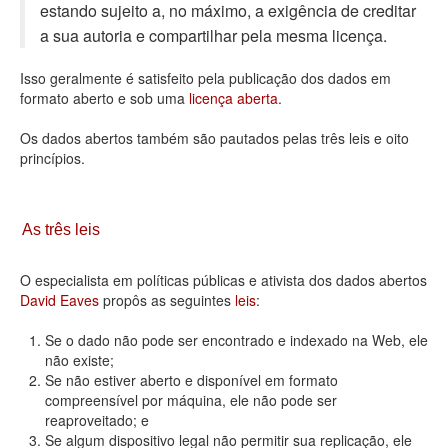
estando sujeito a, no máximo, a exigência de creditar
Deputados Estaduais
a sua autoria e compartilhar pela mesma licença.
Administração
Isso geralmente é satisfeito pela publicação dos dados em
formato aberto e sob uma
licença aberta
.
Legislação
Os dados abertos também são pautados pelas três leis e oito
Agenda
princípios.
Perguntas frequentes
Contato
As três leis
O especialista em políticas públicas e ativista dos dados abertos
David Eaves
propôs as seguintes
leis
:
Se o dado não pode ser encontrado e indexado na Web, ele
não existe;
Se não estiver aberto e disponível em formato
compreensível por máquina, ele não pode ser
reaproveitado; e
Se algum dispositivo legal não permitir sua replicação, ele