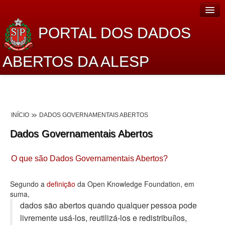
PORTAL DOS DADOS
ABERTOS DA ALESP
Home
Sobre o projeto
INÍCIO
DADOS GOVERNAMENTAIS ABERTOS
Dados Abertos Alesp
Dados Governamentais Abertos
Lei de Acesso à Informação
O que são Dados Governamentais Abertos?
Dados Governamentais Abertos
Planejamento
Segundo a
definição
da Open Knowledge Foundation, em
suma,
Catálogo de dados
dados são abertos quando qualquer pessoa pode
livremente usá-los, reutilizá-los e redistribuí­los,
Processo Legislativo