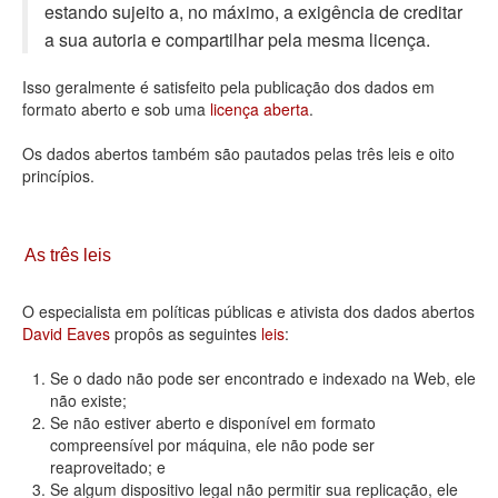
estando sujeito a, no máximo, a exigência de creditar
Deputados Estaduais
a sua autoria e compartilhar pela mesma licença.
Administração
Isso geralmente é satisfeito pela publicação dos dados em
formato aberto e sob uma
licença aberta
.
Legislação
Os dados abertos também são pautados pelas três leis e oito
Agenda
princípios.
Perguntas frequentes
Contato
As três leis
O especialista em políticas públicas e ativista dos dados abertos
David Eaves
propôs as seguintes
leis
:
Se o dado não pode ser encontrado e indexado na Web, ele
não existe;
Se não estiver aberto e disponível em formato
compreensível por máquina, ele não pode ser
reaproveitado; e
Se algum dispositivo legal não permitir sua replicação, ele