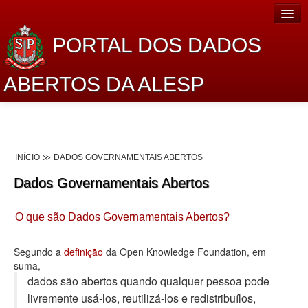
PORTAL DOS DADOS
ABERTOS DA ALESP
Home
Sobre o projeto
INÍCIO
DADOS GOVERNAMENTAIS ABERTOS
Dados Abertos Alesp
Dados Governamentais Abertos
Lei de Acesso à Informação
O que são Dados Governamentais Abertos?
Dados Governamentais Abertos
Planejamento
Segundo a
definição
da Open Knowledge Foundation, em
suma,
Catálogo de dados
dados são abertos quando qualquer pessoa pode
livremente usá-los, reutilizá-los e redistribuí­los,
Processo Legislativo