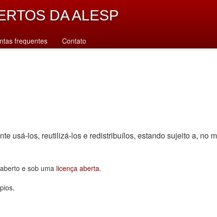
ERTOS DA ALESP
ntas frequentes
Contato
sá-los, reutilizá-los e redistribuí­los, estando sujeito a, no m
o aberto e sob uma
licença aberta
.
pios.