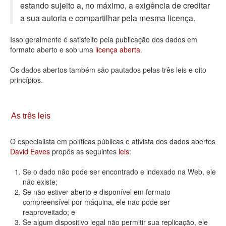
estando sujeito a, no máximo, a exigência de creditar
Deputados Estaduais
a sua autoria e compartilhar pela mesma licença.
Administração
Isso geralmente é satisfeito pela publicação dos dados em
formato aberto e sob uma
licença aberta
.
Legislação
Os dados abertos também são pautados pelas três leis e oito
Agenda
princípios.
Perguntas frequentes
Contato
As três leis
O especialista em políticas públicas e ativista dos dados abertos
David Eaves
propôs as seguintes
leis
:
Se o dado não pode ser encontrado e indexado na Web, ele
não existe;
Se não estiver aberto e disponível em formato
compreensível por máquina, ele não pode ser
reaproveitado; e
Se algum dispositivo legal não permitir sua replicação, ele