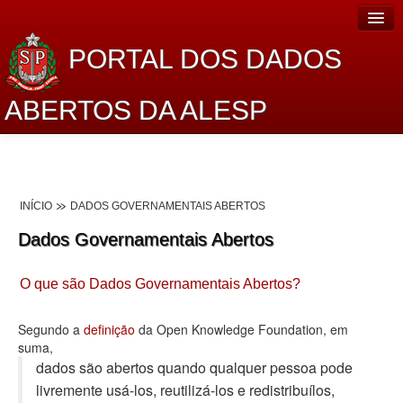
PORTAL DOS DADOS
ABERTOS DA ALESP
Home
Sobre o projeto
INÍCIO
DADOS GOVERNAMENTAIS ABERTOS
Dados Abertos Alesp
Dados Governamentais Abertos
Lei de Acesso à Informação
O que são Dados Governamentais Abertos?
Dados Governamentais Abertos
Planejamento
Segundo a
definição
da Open Knowledge Foundation, em
suma,
Catálogo de dados
dados são abertos quando qualquer pessoa pode
livremente usá-los, reutilizá-los e redistribuí­los,
Processo Legislativo