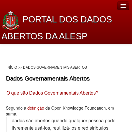
PORTAL DOS DADOS
ABERTOS DA ALESP
Home
Sobre o projeto
INÍCIO
DADOS GOVERNAMENTAIS ABERTOS
Dados Abertos Alesp
Dados Governamentais Abertos
Lei de Acesso à Informação
O que são Dados Governamentais Abertos?
Dados Governamentais Abertos
Planejamento
Segundo a
definição
da Open Knowledge Foundation, em
suma,
Catálogo de dados
dados são abertos quando qualquer pessoa pode
livremente usá-los, reutilizá-los e redistribuí­los,
Processo Legislativo