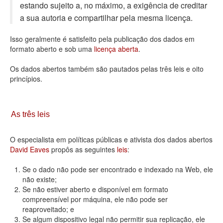
estando sujeito a, no máximo, a exigência de creditar
Deputados Estaduais
a sua autoria e compartilhar pela mesma licença.
Administração
Isso geralmente é satisfeito pela publicação dos dados em
formato aberto e sob uma
licença aberta
.
Legislação
Os dados abertos também são pautados pelas três leis e oito
Agenda
princípios.
Perguntas frequentes
Contato
As três leis
O especialista em políticas públicas e ativista dos dados abertos
David Eaves
propôs as seguintes
leis
:
Se o dado não pode ser encontrado e indexado na Web, ele
não existe;
Se não estiver aberto e disponível em formato
compreensível por máquina, ele não pode ser
reaproveitado; e
Se algum dispositivo legal não permitir sua replicação, ele