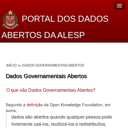
PORTAL DOS DADOS
ABERTOS DA ALESP
Home
Sobre o projeto
INÍCIO
DADOS GOVERNAMENTAIS ABERTOS
Dados Abertos Alesp
Dados Governamentais Abertos
Lei de Acesso à Informação
O que são Dados Governamentais Abertos?
Dados Governamentais Abertos
Planejamento
Segundo a
definição
da Open Knowledge Foundation, em
suma,
Catálogo de dados
dados são abertos quando qualquer pessoa pode
livremente usá-los, reutilizá-los e redistribuí­los,
Processo Legislativo