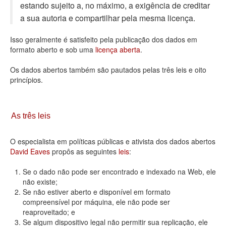
estando sujeito a, no máximo, a exigência de creditar
Deputados Estaduais
a sua autoria e compartilhar pela mesma licença.
Administração
Isso geralmente é satisfeito pela publicação dos dados em
formato aberto e sob uma
licença aberta
.
Legislação
Os dados abertos também são pautados pelas três leis e oito
Agenda
princípios.
Perguntas frequentes
Contato
As três leis
O especialista em políticas públicas e ativista dos dados abertos
David Eaves
propôs as seguintes
leis
:
Se o dado não pode ser encontrado e indexado na Web, ele
não existe;
Se não estiver aberto e disponível em formato
compreensível por máquina, ele não pode ser
reaproveitado; e
Se algum dispositivo legal não permitir sua replicação, ele