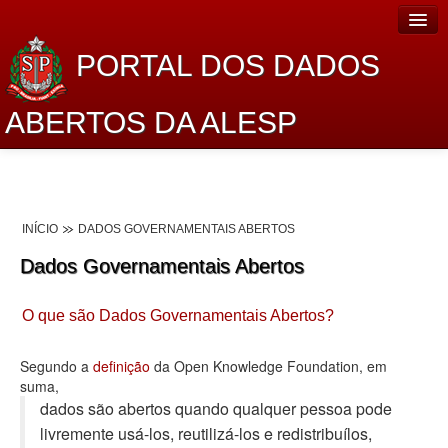
PORTAL DOS DADOS
ABERTOS DA ALESP
Home
Sobre o projeto
INÍCIO
DADOS GOVERNAMENTAIS ABERTOS
Dados Abertos Alesp
Dados Governamentais Abertos
Lei de Acesso à Informação
O que são Dados Governamentais Abertos?
Dados Governamentais Abertos
Planejamento
Segundo a
definição
da Open Knowledge Foundation, em
suma,
Catálogo de dados
dados são abertos quando qualquer pessoa pode
livremente usá-los, reutilizá-los e redistribuí­los,
Processo Legislativo