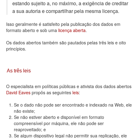
estando sujeito a, no máximo, a exigência de creditar
Deputados Estaduais
a sua autoria e compartilhar pela mesma licença.
Administração
Isso geralmente é satisfeito pela publicação dos dados em
formato aberto e sob uma
licença aberta
.
Legislação
Os dados abertos também são pautados pelas três leis e oito
Agenda
princípios.
Perguntas frequentes
Contato
As três leis
O especialista em políticas públicas e ativista dos dados abertos
David Eaves
propôs as seguintes
leis
:
Se o dado não pode ser encontrado e indexado na Web, ele
não existe;
Se não estiver aberto e disponível em formato
compreensível por máquina, ele não pode ser
reaproveitado; e
Se algum dispositivo legal não permitir sua replicação, ele