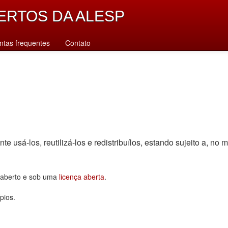
ERTOS DA ALESP
ntas frequentes
Contato
sá-los, reutilizá-los e redistribuí­los, estando sujeito a, no m
o aberto e sob uma
licença aberta
.
pios.