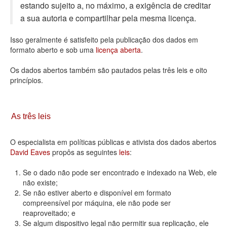
estando sujeito a, no máximo, a exigência de creditar
Deputados Estaduais
a sua autoria e compartilhar pela mesma licença.
Administração
Isso geralmente é satisfeito pela publicação dos dados em
formato aberto e sob uma
licença aberta
.
Legislação
Os dados abertos também são pautados pelas três leis e oito
Agenda
princípios.
Perguntas frequentes
Contato
As três leis
O especialista em políticas públicas e ativista dos dados abertos
David Eaves
propôs as seguintes
leis
:
Se o dado não pode ser encontrado e indexado na Web, ele
não existe;
Se não estiver aberto e disponível em formato
compreensível por máquina, ele não pode ser
reaproveitado; e
Se algum dispositivo legal não permitir sua replicação, ele