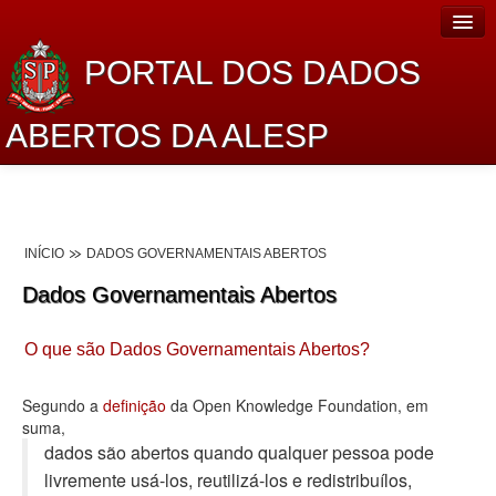
PORTAL DOS DADOS
ABERTOS DA ALESP
Home
Sobre o projeto
INÍCIO
DADOS GOVERNAMENTAIS ABERTOS
Dados Abertos Alesp
Dados Governamentais Abertos
Lei de Acesso à Informação
O que são Dados Governamentais Abertos?
Dados Governamentais Abertos
Planejamento
Segundo a
definição
da Open Knowledge Foundation, em
suma,
Catálogo de dados
dados são abertos quando qualquer pessoa pode
livremente usá-los, reutilizá-los e redistribuí­los,
Processo Legislativo