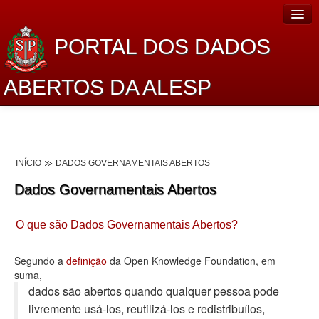
PORTAL DOS DADOS
ABERTOS DA ALESP
Home
Sobre o projeto
INÍCIO
DADOS GOVERNAMENTAIS ABERTOS
Dados Abertos Alesp
Dados Governamentais Abertos
Lei de Acesso à Informação
O que são Dados Governamentais Abertos?
Dados Governamentais Abertos
Planejamento
Segundo a
definição
da Open Knowledge Foundation, em
suma,
Catálogo de dados
dados são abertos quando qualquer pessoa pode
livremente usá-los, reutilizá-los e redistribuí­los,
Processo Legislativo