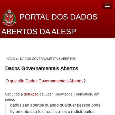
PORTAL DOS DADOS
ABERTOS DA ALESP
Home
Sobre o projeto
INÍCIO
DADOS GOVERNAMENTAIS ABERTOS
Dados Abertos Alesp
Dados Governamentais Abertos
Lei de Acesso à Informação
O que são Dados Governamentais Abertos?
Dados Governamentais Abertos
Planejamento
Segundo a
definição
da Open Knowledge Foundation, em
suma,
Catálogo de dados
dados são abertos quando qualquer pessoa pode
livremente usá-los, reutilizá-los e redistribuí­los,
Processo Legislativo