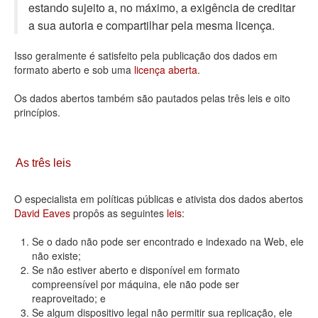
estando sujeito a, no máximo, a exigência de creditar
Deputados Estaduais
a sua autoria e compartilhar pela mesma licença.
Administração
Isso geralmente é satisfeito pela publicação dos dados em
formato aberto e sob uma
licença aberta
.
Legislação
Os dados abertos também são pautados pelas três leis e oito
Agenda
princípios.
Perguntas frequentes
Contato
As três leis
O especialista em políticas públicas e ativista dos dados abertos
David Eaves
propôs as seguintes
leis
:
Se o dado não pode ser encontrado e indexado na Web, ele
não existe;
Se não estiver aberto e disponível em formato
compreensível por máquina, ele não pode ser
reaproveitado; e
Se algum dispositivo legal não permitir sua replicação, ele