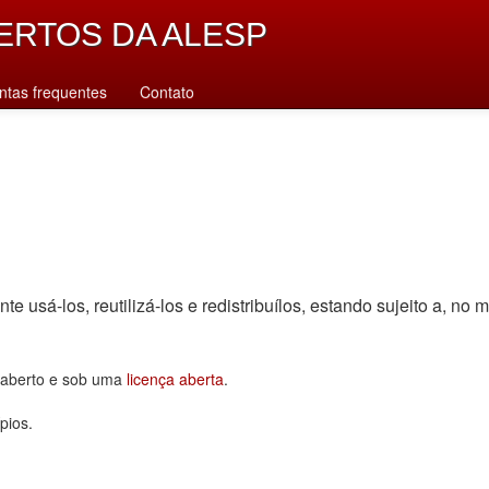
ERTOS DA ALESP
ntas frequentes
Contato
sá-los, reutilizá-los e redistribuí­los, estando sujeito a, no m
o aberto e sob uma
licença aberta
.
pios.