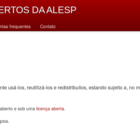
ERTOS DA ALESP
ntas frequentes
Contato
sá-los, reutilizá-los e redistribuí­los, estando sujeito a, no m
o aberto e sob uma
licença aberta
.
pios.