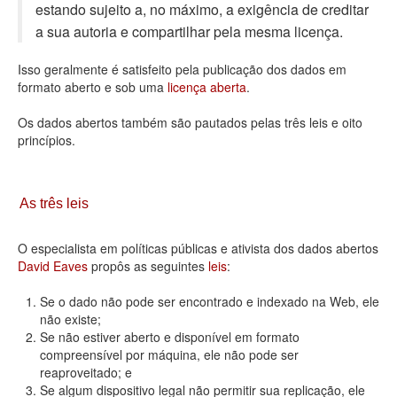
estando sujeito a, no máximo, a exigência de creditar
Deputados Estaduais
a sua autoria e compartilhar pela mesma licença.
Administração
Isso geralmente é satisfeito pela publicação dos dados em
formato aberto e sob uma
licença aberta
.
Legislação
Os dados abertos também são pautados pelas três leis e oito
Agenda
princípios.
Perguntas frequentes
Contato
As três leis
O especialista em políticas públicas e ativista dos dados abertos
David Eaves
propôs as seguintes
leis
:
Se o dado não pode ser encontrado e indexado na Web, ele
não existe;
Se não estiver aberto e disponível em formato
compreensível por máquina, ele não pode ser
reaproveitado; e
Se algum dispositivo legal não permitir sua replicação, ele