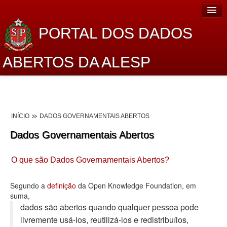
PORTAL DOS DADOS
ABERTOS DA ALESP
Home
Sobre o projeto
INÍCIO
DADOS GOVERNAMENTAIS ABERTOS
Dados Abertos Alesp
Dados Governamentais Abertos
Lei de Acesso à Informação
O que são Dados Governamentais Abertos?
Dados Governamentais Abertos
Planejamento
Segundo a
definição
da Open Knowledge Foundation, em
suma,
Catálogo de dados
dados são abertos quando qualquer pessoa pode
livremente usá-los, reutilizá-los e redistribuí­los,
Processo Legislativo