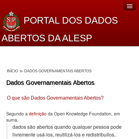
PORTAL DOS DADOS
ABERTOS DA ALESP
Home
Sobre o projeto
INÍCIO
DADOS GOVERNAMENTAIS ABERTOS
Dados Abertos Alesp
Dados Governamentais Abertos
Lei de Acesso à Informação
O que são Dados Governamentais Abertos?
Dados Governamentais Abertos
Planejamento
Segundo a
definição
da Open Knowledge Foundation, em
suma,
Catálogo de dados
dados são abertos quando qualquer pessoa pode
livremente usá-los, reutilizá-los e redistribuí­los,
Processo Legislativo