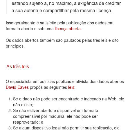
estando sujeito a, no máximo, a exigência de creditar
Deputados Estaduais
a sua autoria e compartilhar pela mesma licença.
Administração
Isso geralmente é satisfeito pela publicação dos dados em
formato aberto e sob uma
licença aberta
.
Legislação
Os dados abertos também são pautados pelas três leis e oito
Agenda
princípios.
Perguntas frequentes
Contato
As três leis
O especialista em políticas públicas e ativista dos dados abertos
David Eaves
propôs as seguintes
leis
:
Se o dado não pode ser encontrado e indexado na Web, ele
não existe;
Se não estiver aberto e disponível em formato
compreensível por máquina, ele não pode ser
reaproveitado; e
Se algum dispositivo legal não permitir sua replicação, ele