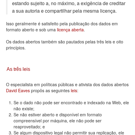
estando sujeito a, no máximo, a exigência de creditar
Deputados Estaduais
a sua autoria e compartilhar pela mesma licença.
Administração
Isso geralmente é satisfeito pela publicação dos dados em
formato aberto e sob uma
licença aberta
.
Legislação
Os dados abertos também são pautados pelas três leis e oito
Agenda
princípios.
Perguntas frequentes
Contato
As três leis
O especialista em políticas públicas e ativista dos dados abertos
David Eaves
propôs as seguintes
leis
:
Se o dado não pode ser encontrado e indexado na Web, ele
não existe;
Se não estiver aberto e disponível em formato
compreensível por máquina, ele não pode ser
reaproveitado; e
Se algum dispositivo legal não permitir sua replicação, ele