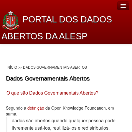
PORTAL DOS DADOS
ABERTOS DA ALESP
Home
Sobre o projeto
INÍCIO
DADOS GOVERNAMENTAIS ABERTOS
Dados Abertos Alesp
Dados Governamentais Abertos
Lei de Acesso à Informação
O que são Dados Governamentais Abertos?
Dados Governamentais Abertos
Planejamento
Segundo a
definição
da Open Knowledge Foundation, em
suma,
Catálogo de dados
dados são abertos quando qualquer pessoa pode
livremente usá-los, reutilizá-los e redistribuí­los,
Processo Legislativo