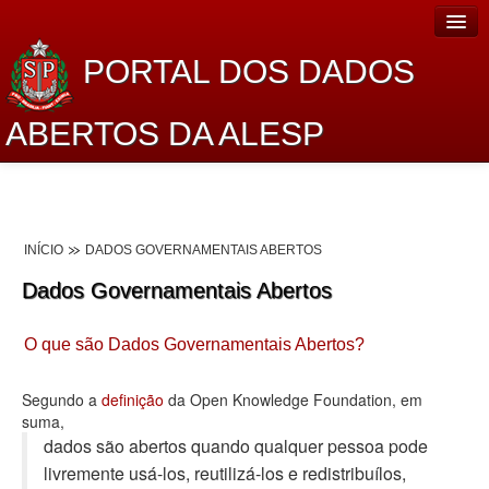
PORTAL DOS DADOS
ABERTOS DA ALESP
Home
Sobre o projeto
INÍCIO
DADOS GOVERNAMENTAIS ABERTOS
Dados Abertos Alesp
Dados Governamentais Abertos
Lei de Acesso à Informação
O que são Dados Governamentais Abertos?
Dados Governamentais Abertos
Planejamento
Segundo a
definição
da Open Knowledge Foundation, em
suma,
Catálogo de dados
dados são abertos quando qualquer pessoa pode
livremente usá-los, reutilizá-los e redistribuí­los,
Processo Legislativo