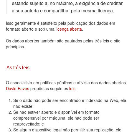
estando sujeito a, no máximo, a exigência de creditar
Deputados Estaduais
a sua autoria e compartilhar pela mesma licença.
Administração
Isso geralmente é satisfeito pela publicação dos dados em
formato aberto e sob uma
licença aberta
.
Legislação
Os dados abertos também são pautados pelas três leis e oito
Agenda
princípios.
Perguntas frequentes
Contato
As três leis
O especialista em políticas públicas e ativista dos dados abertos
David Eaves
propôs as seguintes
leis
:
Se o dado não pode ser encontrado e indexado na Web, ele
não existe;
Se não estiver aberto e disponível em formato
compreensível por máquina, ele não pode ser
reaproveitado; e
Se algum dispositivo legal não permitir sua replicação, ele