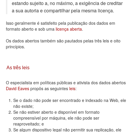
estando sujeito a, no máximo, a exigência de creditar
Deputados Estaduais
a sua autoria e compartilhar pela mesma licença.
Administração
Isso geralmente é satisfeito pela publicação dos dados em
formato aberto e sob uma
licença aberta
.
Legislação
Os dados abertos também são pautados pelas três leis e oito
Agenda
princípios.
Perguntas frequentes
Contato
As três leis
O especialista em políticas públicas e ativista dos dados abertos
David Eaves
propôs as seguintes
leis
:
Se o dado não pode ser encontrado e indexado na Web, ele
não existe;
Se não estiver aberto e disponível em formato
compreensível por máquina, ele não pode ser
reaproveitado; e
Se algum dispositivo legal não permitir sua replicação, ele