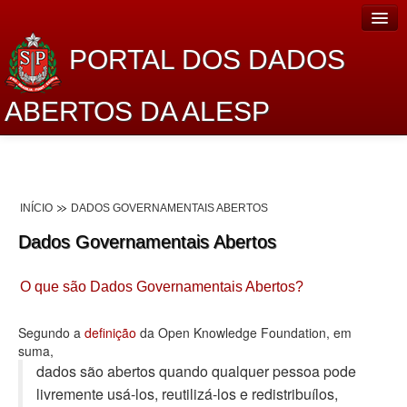
PORTAL DOS DADOS
ABERTOS DA ALESP
Home
Sobre o projeto
INÍCIO
DADOS GOVERNAMENTAIS ABERTOS
Dados Abertos Alesp
Dados Governamentais Abertos
Lei de Acesso à Informação
O que são Dados Governamentais Abertos?
Dados Governamentais Abertos
Planejamento
Segundo a
definição
da Open Knowledge Foundation, em
suma,
Catálogo de dados
dados são abertos quando qualquer pessoa pode
livremente usá-los, reutilizá-los e redistribuí­los,
Processo Legislativo