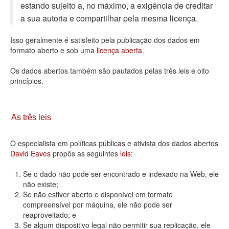
estando sujeito a, no máximo, a exigência de creditar
Deputados Estaduais
a sua autoria e compartilhar pela mesma licença.
Administração
Isso geralmente é satisfeito pela publicação dos dados em
formato aberto e sob uma
licença aberta
.
Legislação
Os dados abertos também são pautados pelas três leis e oito
Agenda
princípios.
Perguntas frequentes
Contato
As três leis
O especialista em políticas públicas e ativista dos dados abertos
David Eaves
propôs as seguintes
leis
:
Se o dado não pode ser encontrado e indexado na Web, ele
não existe;
Se não estiver aberto e disponível em formato
compreensível por máquina, ele não pode ser
reaproveitado; e
Se algum dispositivo legal não permitir sua replicação, ele