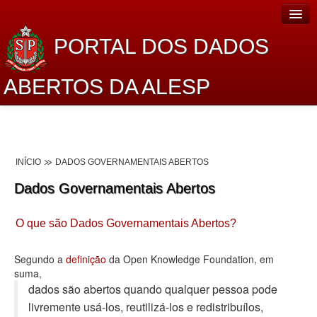
PORTAL DOS DADOS
ABERTOS DA ALESP
Home
Sobre o projeto
INÍCIO
DADOS GOVERNAMENTAIS ABERTOS
Dados Abertos Alesp
Dados Governamentais Abertos
Lei de Acesso à Informação
O que são Dados Governamentais Abertos?
Dados Governamentais Abertos
Planejamento
Segundo a
definição
da Open Knowledge Foundation, em
suma,
Catálogo de dados
dados são abertos quando qualquer pessoa pode
livremente usá-los, reutilizá-los e redistribuí­los,
Processo Legislativo