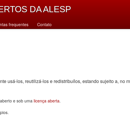
ERTOS DA ALESP
ntas frequentes
Contato
sá-los, reutilizá-los e redistribuí­los, estando sujeito a, no m
o aberto e sob uma
licença aberta
.
pios.