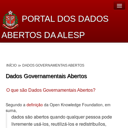
PORTAL DOS DADOS
ABERTOS DA ALESP
Home
Sobre o projeto
INÍCIO
DADOS GOVERNAMENTAIS ABERTOS
Dados Abertos Alesp
Dados Governamentais Abertos
Lei de Acesso à Informação
O que são Dados Governamentais Abertos?
Dados Governamentais Abertos
Planejamento
Segundo a
definição
da Open Knowledge Foundation, em
suma,
Catálogo de dados
dados são abertos quando qualquer pessoa pode
livremente usá-los, reutilizá-los e redistribuí­los,
Processo Legislativo