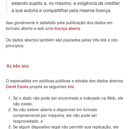
estando sujeito a, no máximo, a exigência de creditar
Deputados Estaduais
a sua autoria e compartilhar pela mesma licença.
Administração
Isso geralmente é satisfeito pela publicação dos dados em
formato aberto e sob uma
licença aberta
.
Legislação
Os dados abertos também são pautados pelas três leis e oito
Agenda
princípios.
Perguntas frequentes
Contato
As três leis
O especialista em políticas públicas e ativista dos dados abertos
David Eaves
propôs as seguintes
leis
:
Se o dado não pode ser encontrado e indexado na Web, ele
não existe;
Se não estiver aberto e disponível em formato
compreensível por máquina, ele não pode ser
reaproveitado; e
Se algum dispositivo legal não permitir sua replicação, ele