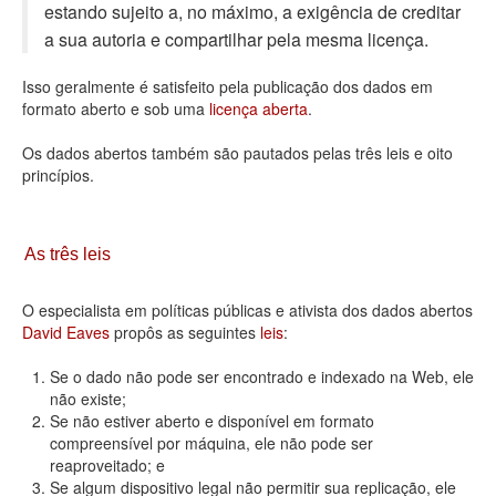
estando sujeito a, no máximo, a exigência de creditar
Deputados Estaduais
a sua autoria e compartilhar pela mesma licença.
Administração
Isso geralmente é satisfeito pela publicação dos dados em
formato aberto e sob uma
licença aberta
.
Legislação
Os dados abertos também são pautados pelas três leis e oito
Agenda
princípios.
Perguntas frequentes
Contato
As três leis
O especialista em políticas públicas e ativista dos dados abertos
David Eaves
propôs as seguintes
leis
:
Se o dado não pode ser encontrado e indexado na Web, ele
não existe;
Se não estiver aberto e disponível em formato
compreensível por máquina, ele não pode ser
reaproveitado; e
Se algum dispositivo legal não permitir sua replicação, ele