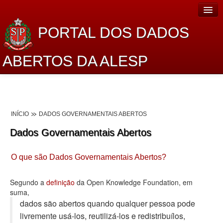
PORTAL DOS DADOS
ABERTOS DA ALESP
Home
Sobre o projeto
INÍCIO
DADOS GOVERNAMENTAIS ABERTOS
Dados Abertos Alesp
Dados Governamentais Abertos
Lei de Acesso à Informação
O que são Dados Governamentais Abertos?
Dados Governamentais Abertos
Planejamento
Segundo a
definição
da Open Knowledge Foundation, em
suma,
Catálogo de dados
dados são abertos quando qualquer pessoa pode
livremente usá-los, reutilizá-los e redistribuí­los,
Processo Legislativo