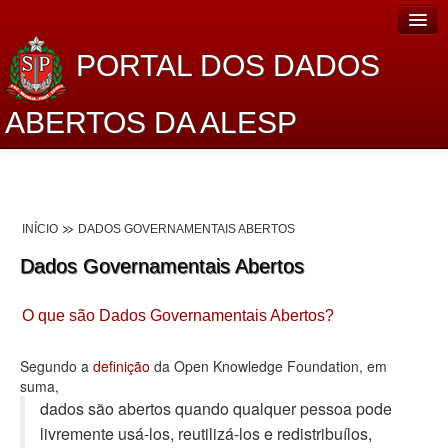
PORTAL DOS DADOS
ABERTOS DA ALESP
Home
Sobre o projeto
INÍCIO
DADOS GOVERNAMENTAIS ABERTOS
Dados Abertos Alesp
Dados Governamentais Abertos
Lei de Acesso à Informação
O que são Dados Governamentais Abertos?
Dados Governamentais Abertos
Planejamento
Segundo a
definição
da Open Knowledge Foundation, em
suma,
Catálogo de dados
dados são abertos quando qualquer pessoa pode
livremente usá-los, reutilizá-los e redistribuí­los,
Processo Legislativo