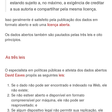
estando sujeito a, no máximo, a exigência de creditar
Deputados Estaduais
a sua autoria e compartilhar pela mesma licença.
Administração
Isso geralmente é satisfeito pela publicação dos dados em
formato aberto e sob uma
licença aberta
.
Legislação
Os dados abertos também são pautados pelas três leis e oito
Agenda
princípios.
Perguntas frequentes
Contato
As três leis
O especialista em políticas públicas e ativista dos dados abertos
David Eaves
propôs as seguintes
leis
:
Se o dado não pode ser encontrado e indexado na Web, ele
não existe;
Se não estiver aberto e disponível em formato
compreensível por máquina, ele não pode ser
reaproveitado; e
Se algum dispositivo legal não permitir sua replicação, ele