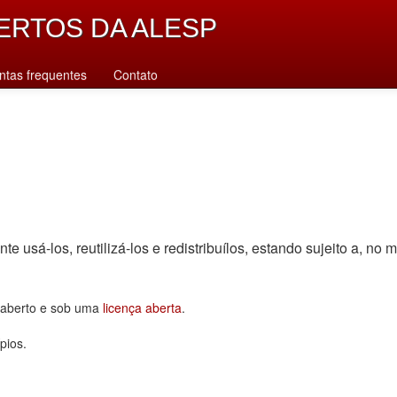
ERTOS DA ALESP
ntas frequentes
Contato
sá-los, reutilizá-los e redistribuí­los, estando sujeito a, no m
o aberto e sob uma
licença aberta
.
pios.