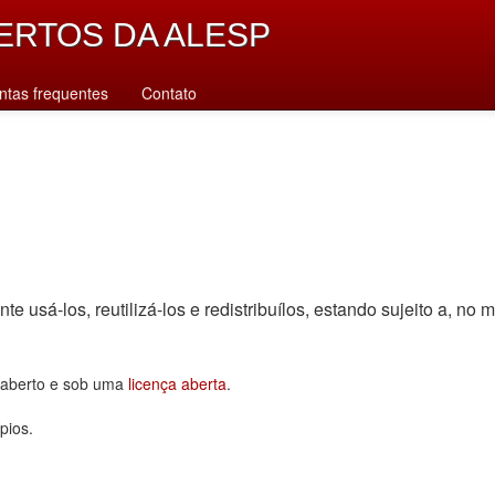
ERTOS DA ALESP
ntas frequentes
Contato
sá-los, reutilizá-los e redistribuí­los, estando sujeito a, no m
o aberto e sob uma
licença aberta
.
pios.