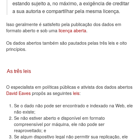
estando sujeito a, no máximo, a exigência de creditar
Deputados Estaduais
a sua autoria e compartilhar pela mesma licença.
Administração
Isso geralmente é satisfeito pela publicação dos dados em
formato aberto e sob uma
licença aberta
.
Legislação
Os dados abertos também são pautados pelas três leis e oito
Agenda
princípios.
Perguntas frequentes
Contato
As três leis
O especialista em políticas públicas e ativista dos dados abertos
David Eaves
propôs as seguintes
leis
:
Se o dado não pode ser encontrado e indexado na Web, ele
não existe;
Se não estiver aberto e disponível em formato
compreensível por máquina, ele não pode ser
reaproveitado; e
Se algum dispositivo legal não permitir sua replicação, ele