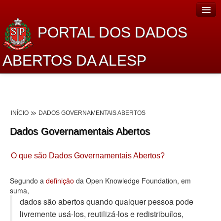
PORTAL DOS DADOS
ABERTOS DA ALESP
Home
Sobre o projeto
INÍCIO
DADOS GOVERNAMENTAIS ABERTOS
Dados Abertos Alesp
Dados Governamentais Abertos
Lei de Acesso à Informação
O que são Dados Governamentais Abertos?
Dados Governamentais Abertos
Planejamento
Segundo a
definição
da Open Knowledge Foundation, em
suma,
Catálogo de dados
dados são abertos quando qualquer pessoa pode
livremente usá-los, reutilizá-los e redistribuí­los,
Processo Legislativo