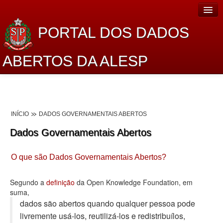
PORTAL DOS DADOS
ABERTOS DA ALESP
Home
Sobre o projeto
INÍCIO
DADOS GOVERNAMENTAIS ABERTOS
Dados Abertos Alesp
Dados Governamentais Abertos
Lei de Acesso à Informação
O que são Dados Governamentais Abertos?
Dados Governamentais Abertos
Planejamento
Segundo a
definição
da Open Knowledge Foundation, em
suma,
Catálogo de dados
dados são abertos quando qualquer pessoa pode
livremente usá-los, reutilizá-los e redistribuí­los,
Processo Legislativo