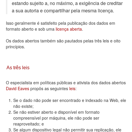
estando sujeito a, no máximo, a exigência de creditar
Deputados Estaduais
a sua autoria e compartilhar pela mesma licença.
Administração
Isso geralmente é satisfeito pela publicação dos dados em
formato aberto e sob uma
licença aberta
.
Legislação
Os dados abertos também são pautados pelas três leis e oito
Agenda
princípios.
Perguntas frequentes
Contato
As três leis
O especialista em políticas públicas e ativista dos dados abertos
David Eaves
propôs as seguintes
leis
:
Se o dado não pode ser encontrado e indexado na Web, ele
não existe;
Se não estiver aberto e disponível em formato
compreensível por máquina, ele não pode ser
reaproveitado; e
Se algum dispositivo legal não permitir sua replicação, ele