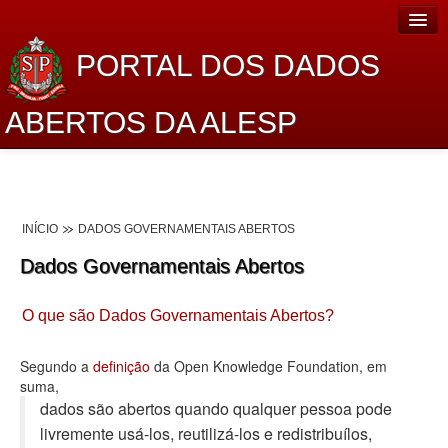
PORTAL DOS DADOS
ABERTOS DA ALESP
Home
Sobre o projeto
INÍCIO
DADOS GOVERNAMENTAIS ABERTOS
Dados Abertos Alesp
Dados Governamentais Abertos
Lei de Acesso à Informação
O que são Dados Governamentais Abertos?
Dados Governamentais Abertos
Planejamento
Segundo a
definição
da Open Knowledge Foundation, em
suma,
Catálogo de dados
dados são abertos quando qualquer pessoa pode
livremente usá-los, reutilizá-los e redistribuí­los,
Processo Legislativo