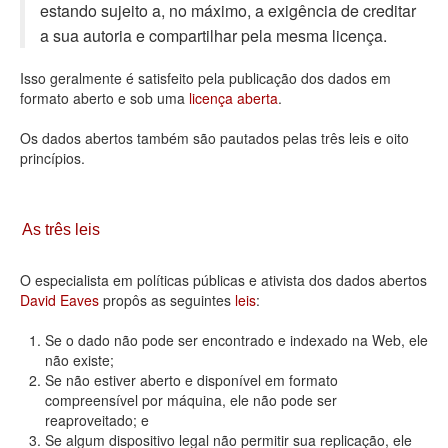
estando sujeito a, no máximo, a exigência de creditar
Deputados Estaduais
a sua autoria e compartilhar pela mesma licença.
Administração
Isso geralmente é satisfeito pela publicação dos dados em
formato aberto e sob uma
licença aberta
.
Legislação
Os dados abertos também são pautados pelas três leis e oito
Agenda
princípios.
Perguntas frequentes
Contato
As três leis
O especialista em políticas públicas e ativista dos dados abertos
David Eaves
propôs as seguintes
leis
:
Se o dado não pode ser encontrado e indexado na Web, ele
não existe;
Se não estiver aberto e disponível em formato
compreensível por máquina, ele não pode ser
reaproveitado; e
Se algum dispositivo legal não permitir sua replicação, ele