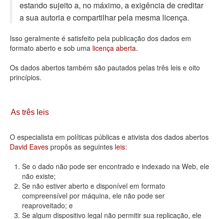
estando sujeito a, no máximo, a exigência de creditar
Deputados Estaduais
a sua autoria e compartilhar pela mesma licença.
Administração
Isso geralmente é satisfeito pela publicação dos dados em
formato aberto e sob uma
licença aberta
.
Legislação
Os dados abertos também são pautados pelas três leis e oito
Agenda
princípios.
Perguntas frequentes
Contato
As três leis
O especialista em políticas públicas e ativista dos dados abertos
David Eaves
propôs as seguintes
leis
:
Se o dado não pode ser encontrado e indexado na Web, ele
não existe;
Se não estiver aberto e disponível em formato
compreensível por máquina, ele não pode ser
reaproveitado; e
Se algum dispositivo legal não permitir sua replicação, ele