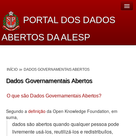
PORTAL DOS DADOS
ABERTOS DA ALESP
Home
Sobre o projeto
INÍCIO
DADOS GOVERNAMENTAIS ABERTOS
Dados Abertos Alesp
Dados Governamentais Abertos
Lei de Acesso à Informação
O que são Dados Governamentais Abertos?
Dados Governamentais Abertos
Planejamento
Segundo a
definição
da Open Knowledge Foundation, em
suma,
Catálogo de dados
dados são abertos quando qualquer pessoa pode
livremente usá-los, reutilizá-los e redistribuí­los,
Processo Legislativo