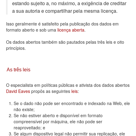
estando sujeito a, no máximo, a exigência de creditar
Deputados Estaduais
a sua autoria e compartilhar pela mesma licença.
Administração
Isso geralmente é satisfeito pela publicação dos dados em
formato aberto e sob uma
licença aberta
.
Legislação
Os dados abertos também são pautados pelas três leis e oito
Agenda
princípios.
Perguntas frequentes
Contato
As três leis
O especialista em políticas públicas e ativista dos dados abertos
David Eaves
propôs as seguintes
leis
:
Se o dado não pode ser encontrado e indexado na Web, ele
não existe;
Se não estiver aberto e disponível em formato
compreensível por máquina, ele não pode ser
reaproveitado; e
Se algum dispositivo legal não permitir sua replicação, ele