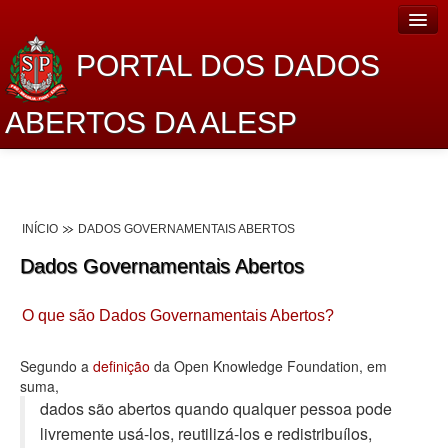
PORTAL DOS DADOS
ABERTOS DA ALESP
Home
Sobre o projeto
INÍCIO
DADOS GOVERNAMENTAIS ABERTOS
Dados Abertos Alesp
Dados Governamentais Abertos
Lei de Acesso à Informação
O que são Dados Governamentais Abertos?
Dados Governamentais Abertos
Planejamento
Segundo a
definição
da Open Knowledge Foundation, em
suma,
Catálogo de dados
dados são abertos quando qualquer pessoa pode
livremente usá-los, reutilizá-los e redistribuí­los,
Processo Legislativo