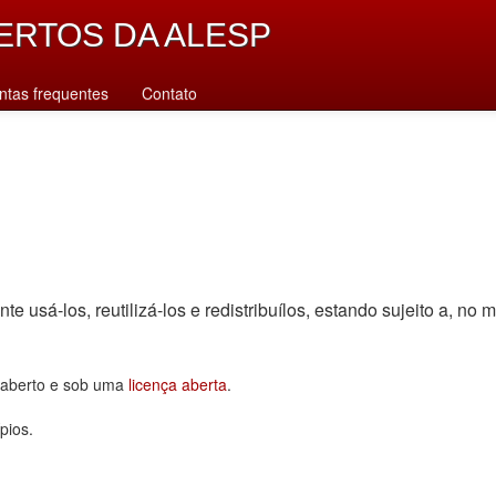
ERTOS DA ALESP
ntas frequentes
Contato
sá-los, reutilizá-los e redistribuí­los, estando sujeito a, no m
o aberto e sob uma
licença aberta
.
pios.