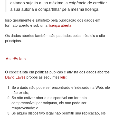
estando sujeito a, no máximo, a exigência de creditar
Deputados Estaduais
a sua autoria e compartilhar pela mesma licença.
Administração
Isso geralmente é satisfeito pela publicação dos dados em
formato aberto e sob uma
licença aberta
.
Legislação
Os dados abertos também são pautados pelas três leis e oito
Agenda
princípios.
Perguntas frequentes
Contato
As três leis
O especialista em políticas públicas e ativista dos dados abertos
David Eaves
propôs as seguintes
leis
:
Se o dado não pode ser encontrado e indexado na Web, ele
não existe;
Se não estiver aberto e disponível em formato
compreensível por máquina, ele não pode ser
reaproveitado; e
Se algum dispositivo legal não permitir sua replicação, ele