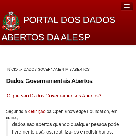
PORTAL DOS DADOS
ABERTOS DA ALESP
Home
Sobre o projeto
INÍCIO
DADOS GOVERNAMENTAIS ABERTOS
Dados Abertos Alesp
Dados Governamentais Abertos
Lei de Acesso à Informação
O que são Dados Governamentais Abertos?
Dados Governamentais Abertos
Planejamento
Segundo a
definição
da Open Knowledge Foundation, em
suma,
Catálogo de dados
dados são abertos quando qualquer pessoa pode
livremente usá-los, reutilizá-los e redistribuí­los,
Processo Legislativo