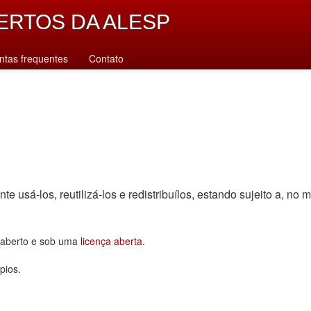
ERTOS DA ALESP
ntas frequentes
Contato
sá-los, reutilizá-los e redistribuí­los, estando sujeito a, no m
o aberto e sob uma
licença aberta
.
pios.