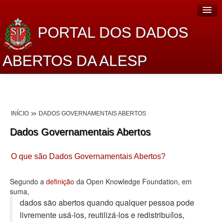
PORTAL DOS DADOS
ABERTOS DA ALESP
Home
Sobre o projeto
INÍCIO
DADOS GOVERNAMENTAIS ABERTOS
Dados Abertos Alesp
Dados Governamentais Abertos
Lei de Acesso à Informação
O que são Dados Governamentais Abertos?
Dados Governamentais Abertos
Planejamento
Segundo a
definição
da Open Knowledge Foundation, em
suma,
Catálogo de dados
dados são abertos quando qualquer pessoa pode
livremente usá-los, reutilizá-los e redistribuí­los,
Processo Legislativo