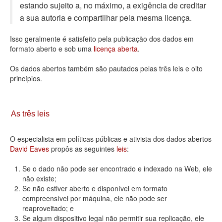
estando sujeito a, no máximo, a exigência de creditar
Deputados Estaduais
a sua autoria e compartilhar pela mesma licença.
Administração
Isso geralmente é satisfeito pela publicação dos dados em
formato aberto e sob uma
licença aberta
.
Legislação
Os dados abertos também são pautados pelas três leis e oito
Agenda
princípios.
Perguntas frequentes
Contato
As três leis
O especialista em políticas públicas e ativista dos dados abertos
David Eaves
propôs as seguintes
leis
:
Se o dado não pode ser encontrado e indexado na Web, ele
não existe;
Se não estiver aberto e disponível em formato
compreensível por máquina, ele não pode ser
reaproveitado; e
Se algum dispositivo legal não permitir sua replicação, ele