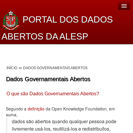
PORTAL DOS DADOS
ABERTOS DA ALESP
Home
Sobre o projeto
INÍCIO
DADOS GOVERNAMENTAIS ABERTOS
Dados Abertos Alesp
Dados Governamentais Abertos
Lei de Acesso à Informação
O que são Dados Governamentais Abertos?
Dados Governamentais Abertos
Planejamento
Segundo a
definição
da Open Knowledge Foundation, em
suma,
Catálogo de dados
dados são abertos quando qualquer pessoa pode
livremente usá-los, reutilizá-los e redistribuí­los,
Processo Legislativo