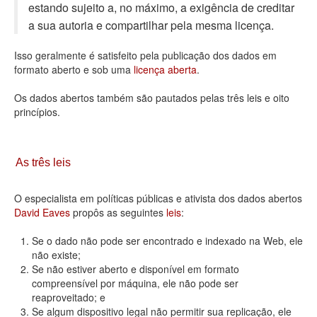
estando sujeito a, no máximo, a exigência de creditar
Deputados Estaduais
a sua autoria e compartilhar pela mesma licença.
Administração
Isso geralmente é satisfeito pela publicação dos dados em
formato aberto e sob uma
licença aberta
.
Legislação
Os dados abertos também são pautados pelas três leis e oito
Agenda
princípios.
Perguntas frequentes
Contato
As três leis
O especialista em políticas públicas e ativista dos dados abertos
David Eaves
propôs as seguintes
leis
:
Se o dado não pode ser encontrado e indexado na Web, ele
não existe;
Se não estiver aberto e disponível em formato
compreensível por máquina, ele não pode ser
reaproveitado; e
Se algum dispositivo legal não permitir sua replicação, ele