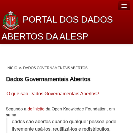
PORTAL DOS DADOS
ABERTOS DA ALESP
Home
Sobre o projeto
INÍCIO
DADOS GOVERNAMENTAIS ABERTOS
Dados Abertos Alesp
Dados Governamentais Abertos
Lei de Acesso à Informação
O que são Dados Governamentais Abertos?
Dados Governamentais Abertos
Planejamento
Segundo a
definição
da Open Knowledge Foundation, em
suma,
Catálogo de dados
dados são abertos quando qualquer pessoa pode
livremente usá-los, reutilizá-los e redistribuí­los,
Processo Legislativo