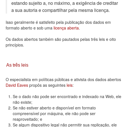
estando sujeito a, no máximo, a exigência de creditar
Deputados Estaduais
a sua autoria e compartilhar pela mesma licença.
Administração
Isso geralmente é satisfeito pela publicação dos dados em
formato aberto e sob uma
licença aberta
.
Legislação
Os dados abertos também são pautados pelas três leis e oito
Agenda
princípios.
Perguntas frequentes
Contato
As três leis
O especialista em políticas públicas e ativista dos dados abertos
David Eaves
propôs as seguintes
leis
:
Se o dado não pode ser encontrado e indexado na Web, ele
não existe;
Se não estiver aberto e disponível em formato
compreensível por máquina, ele não pode ser
reaproveitado; e
Se algum dispositivo legal não permitir sua replicação, ele