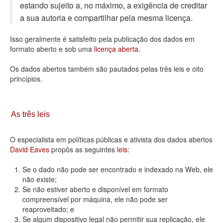
estando sujeito a, no máximo, a exigência de creditar
Deputados Estaduais
a sua autoria e compartilhar pela mesma licença.
Administração
Isso geralmente é satisfeito pela publicação dos dados em
formato aberto e sob uma
licença aberta
.
Legislação
Os dados abertos também são pautados pelas três leis e oito
Agenda
princípios.
Perguntas frequentes
Contato
As três leis
O especialista em políticas públicas e ativista dos dados abertos
David Eaves
propôs as seguintes
leis
:
Se o dado não pode ser encontrado e indexado na Web, ele
não existe;
Se não estiver aberto e disponível em formato
compreensível por máquina, ele não pode ser
reaproveitado; e
Se algum dispositivo legal não permitir sua replicação, ele