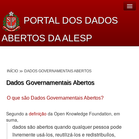
PORTAL DOS DADOS
ABERTOS DA ALESP
Home
Sobre o projeto
INÍCIO
DADOS GOVERNAMENTAIS ABERTOS
Dados Abertos Alesp
Dados Governamentais Abertos
Lei de Acesso à Informação
O que são Dados Governamentais Abertos?
Dados Governamentais Abertos
Planejamento
Segundo a
definição
da Open Knowledge Foundation, em
suma,
Catálogo de dados
dados são abertos quando qualquer pessoa pode
livremente usá-los, reutilizá-los e redistribuí­los,
Processo Legislativo