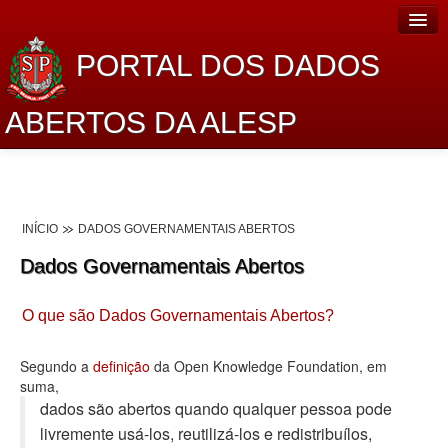
PORTAL DOS DADOS
ABERTOS DA ALESP
Home
Sobre o projeto
INÍCIO
DADOS GOVERNAMENTAIS ABERTOS
Dados Abertos Alesp
Dados Governamentais Abertos
Lei de Acesso à Informação
O que são Dados Governamentais Abertos?
Dados Governamentais Abertos
Planejamento
Segundo a
definição
da Open Knowledge Foundation, em
suma,
Catálogo de dados
dados são abertos quando qualquer pessoa pode
livremente usá-los, reutilizá-los e redistribuí­los,
Processo Legislativo