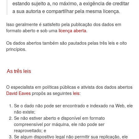
estando sujeito a, no máximo, a exigência de creditar
Deputados Estaduais
a sua autoria e compartilhar pela mesma licença.
Administração
Isso geralmente é satisfeito pela publicação dos dados em
formato aberto e sob uma
licença aberta
.
Legislação
Os dados abertos também são pautados pelas três leis e oito
Agenda
princípios.
Perguntas frequentes
Contato
As três leis
O especialista em políticas públicas e ativista dos dados abertos
David Eaves
propôs as seguintes
leis
:
Se o dado não pode ser encontrado e indexado na Web, ele
não existe;
Se não estiver aberto e disponível em formato
compreensível por máquina, ele não pode ser
reaproveitado; e
Se algum dispositivo legal não permitir sua replicação, ele