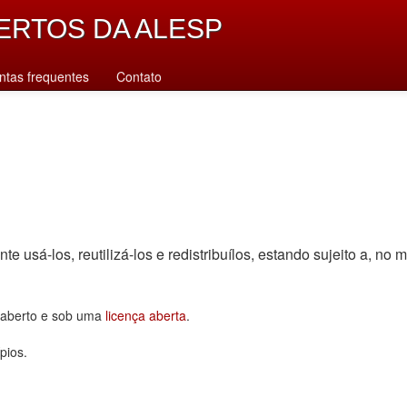
ERTOS DA ALESP
ntas frequentes
Contato
sá-los, reutilizá-los e redistribuí­los, estando sujeito a, no m
o aberto e sob uma
licença aberta
.
pios.