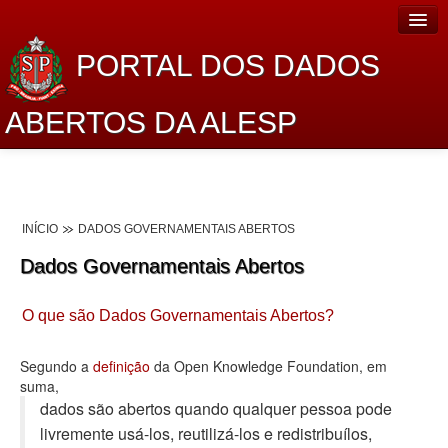
PORTAL DOS DADOS
ABERTOS DA ALESP
Home
Sobre o projeto
INÍCIO
DADOS GOVERNAMENTAIS ABERTOS
Dados Abertos Alesp
Dados Governamentais Abertos
Lei de Acesso à Informação
O que são Dados Governamentais Abertos?
Dados Governamentais Abertos
Planejamento
Segundo a
definição
da Open Knowledge Foundation, em
suma,
Catálogo de dados
dados são abertos quando qualquer pessoa pode
livremente usá-los, reutilizá-los e redistribuí­los,
Processo Legislativo