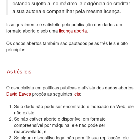
estando sujeito a, no máximo, a exigência de creditar
Deputados Estaduais
a sua autoria e compartilhar pela mesma licença.
Administração
Isso geralmente é satisfeito pela publicação dos dados em
formato aberto e sob uma
licença aberta
.
Legislação
Os dados abertos também são pautados pelas três leis e oito
Agenda
princípios.
Perguntas frequentes
Contato
As três leis
O especialista em políticas públicas e ativista dos dados abertos
David Eaves
propôs as seguintes
leis
:
Se o dado não pode ser encontrado e indexado na Web, ele
não existe;
Se não estiver aberto e disponível em formato
compreensível por máquina, ele não pode ser
reaproveitado; e
Se algum dispositivo legal não permitir sua replicação, ele