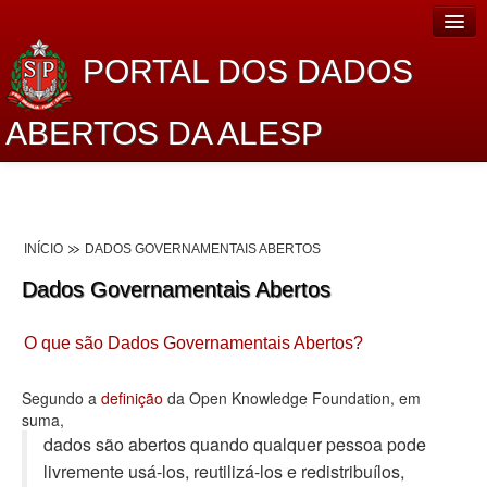
PORTAL DOS DADOS
ABERTOS DA ALESP
Home
Sobre o projeto
INÍCIO
DADOS GOVERNAMENTAIS ABERTOS
Dados Abertos Alesp
Dados Governamentais Abertos
Lei de Acesso à Informação
O que são Dados Governamentais Abertos?
Dados Governamentais Abertos
Planejamento
Segundo a
definição
da Open Knowledge Foundation, em
suma,
Catálogo de dados
dados são abertos quando qualquer pessoa pode
livremente usá-los, reutilizá-los e redistribuí­los,
Processo Legislativo