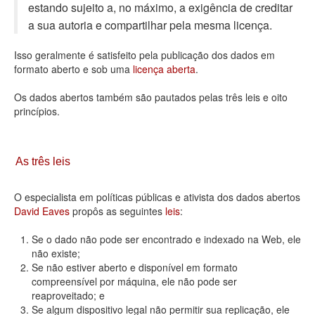
estando sujeito a, no máximo, a exigência de creditar
Deputados Estaduais
a sua autoria e compartilhar pela mesma licença.
Administração
Isso geralmente é satisfeito pela publicação dos dados em
formato aberto e sob uma
licença aberta
.
Legislação
Os dados abertos também são pautados pelas três leis e oito
Agenda
princípios.
Perguntas frequentes
Contato
As três leis
O especialista em políticas públicas e ativista dos dados abertos
David Eaves
propôs as seguintes
leis
:
Se o dado não pode ser encontrado e indexado na Web, ele
não existe;
Se não estiver aberto e disponível em formato
compreensível por máquina, ele não pode ser
reaproveitado; e
Se algum dispositivo legal não permitir sua replicação, ele