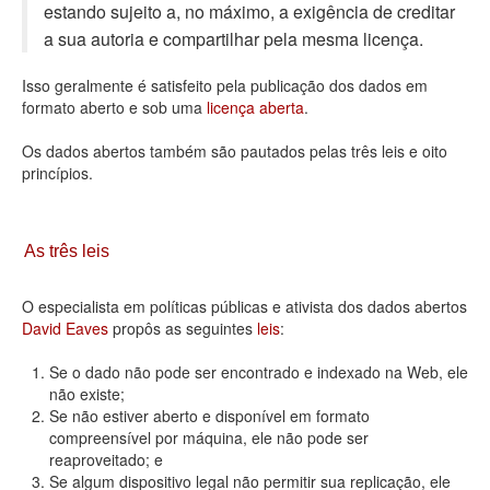
estando sujeito a, no máximo, a exigência de creditar
Deputados Estaduais
a sua autoria e compartilhar pela mesma licença.
Administração
Isso geralmente é satisfeito pela publicação dos dados em
formato aberto e sob uma
licença aberta
.
Legislação
Os dados abertos também são pautados pelas três leis e oito
Agenda
princípios.
Perguntas frequentes
Contato
As três leis
O especialista em políticas públicas e ativista dos dados abertos
David Eaves
propôs as seguintes
leis
:
Se o dado não pode ser encontrado e indexado na Web, ele
não existe;
Se não estiver aberto e disponível em formato
compreensível por máquina, ele não pode ser
reaproveitado; e
Se algum dispositivo legal não permitir sua replicação, ele