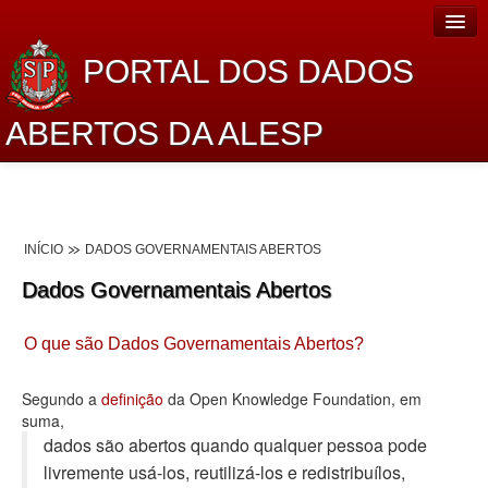
PORTAL DOS DADOS
ABERTOS DA ALESP
Home
Sobre o projeto
INÍCIO
DADOS GOVERNAMENTAIS ABERTOS
Dados Abertos Alesp
Dados Governamentais Abertos
Lei de Acesso à Informação
O que são Dados Governamentais Abertos?
Dados Governamentais Abertos
Planejamento
Segundo a
definição
da Open Knowledge Foundation, em
suma,
Catálogo de dados
dados são abertos quando qualquer pessoa pode
livremente usá-los, reutilizá-los e redistribuí­los,
Processo Legislativo