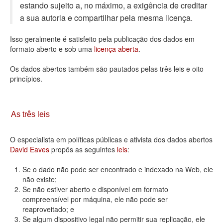
estando sujeito a, no máximo, a exigência de creditar
Deputados Estaduais
a sua autoria e compartilhar pela mesma licença.
Administração
Isso geralmente é satisfeito pela publicação dos dados em
formato aberto e sob uma
licença aberta
.
Legislação
Os dados abertos também são pautados pelas três leis e oito
Agenda
princípios.
Perguntas frequentes
Contato
As três leis
O especialista em políticas públicas e ativista dos dados abertos
David Eaves
propôs as seguintes
leis
:
Se o dado não pode ser encontrado e indexado na Web, ele
não existe;
Se não estiver aberto e disponível em formato
compreensível por máquina, ele não pode ser
reaproveitado; e
Se algum dispositivo legal não permitir sua replicação, ele