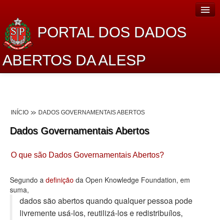
PORTAL DOS DADOS
ABERTOS DA ALESP
Home
Sobre o projeto
INÍCIO
DADOS GOVERNAMENTAIS ABERTOS
Dados Abertos Alesp
Dados Governamentais Abertos
Lei de Acesso à Informação
O que são Dados Governamentais Abertos?
Dados Governamentais Abertos
Planejamento
Segundo a
definição
da Open Knowledge Foundation, em
suma,
Catálogo de dados
dados são abertos quando qualquer pessoa pode
livremente usá-los, reutilizá-los e redistribuí­los,
Processo Legislativo