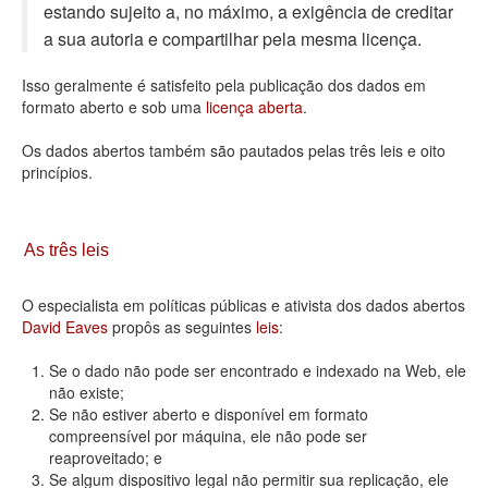
estando sujeito a, no máximo, a exigência de creditar
Deputados Estaduais
a sua autoria e compartilhar pela mesma licença.
Administração
Isso geralmente é satisfeito pela publicação dos dados em
formato aberto e sob uma
licença aberta
.
Legislação
Os dados abertos também são pautados pelas três leis e oito
Agenda
princípios.
Perguntas frequentes
Contato
As três leis
O especialista em políticas públicas e ativista dos dados abertos
David Eaves
propôs as seguintes
leis
:
Se o dado não pode ser encontrado e indexado na Web, ele
não existe;
Se não estiver aberto e disponível em formato
compreensível por máquina, ele não pode ser
reaproveitado; e
Se algum dispositivo legal não permitir sua replicação, ele