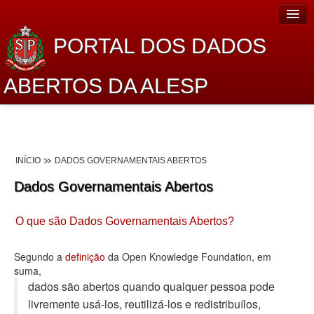
PORTAL DOS DADOS
ABERTOS DA ALESP
Home
Sobre o projeto
INÍCIO
DADOS GOVERNAMENTAIS ABERTOS
Dados Abertos Alesp
Dados Governamentais Abertos
Lei de Acesso à Informação
O que são Dados Governamentais Abertos?
Dados Governamentais Abertos
Planejamento
Segundo a
definição
da Open Knowledge Foundation, em
suma,
Catálogo de dados
dados são abertos quando qualquer pessoa pode
livremente usá-los, reutilizá-los e redistribuí­los,
Processo Legislativo