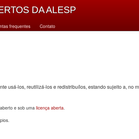
ERTOS DA ALESP
ntas frequentes
Contato
sá-los, reutilizá-los e redistribuí­los, estando sujeito a, no m
o aberto e sob uma
licença aberta
.
pios.